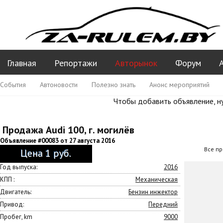
Главная
Репортажи
Авторынок
Форум
События
Автоновости
Полезно знать
Анонс мероприятий
Ваши вопросы ПДД
Чтобы добавить объявление, 
Продажа Audi 100, г. могилёв
Объявление #00083 от 27 августа 2016
Все пр
Цена 1 руб.
Год выпуска:
2016
КПП :
Механическая
Двигатель:
Бензин инжектор
Привод:
Передний
Пробег, km
9000