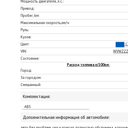
Мощность двигателя, л.с.:
Привод:
Пробег, km
Максимальная скорость,км/ч:
Руль:
Кузов:
Цвет:
С
VIN:
WVWZZZ
Состояние:
Расход топлива л/100км:
Город:
За городом:
Смешанный:
Комплектация:
ABS
Дополнительная информация об автомобиле:
авто без проблем, сел и поехал, полностью обслужена, хороше