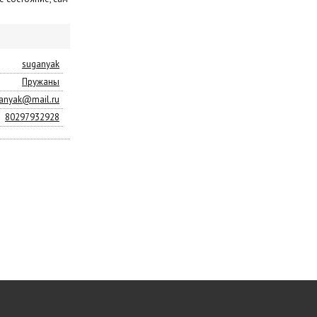
suganyak
Пружаны
ganyak@mail.ru
80297932928