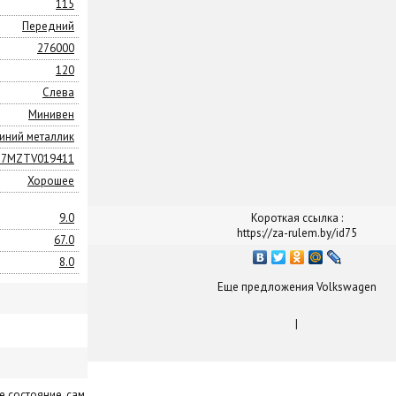
115
Передний
276000
120
Слева
Минивен
иний металлик
7MZTV019411
Хорошее
9.0
Короткая ссылка :
https://za-rulem.by/id75
67.0
8.0
Еще предложения Volkswagen
|
е состояние, сам