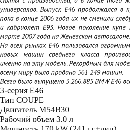
сняты с производства, а в конце того ж
универсалов
. Выпуск E46 продолжался в к
пока в конце 2006 года их не сменили сле
и кабриолет Е93
. Новое поколение купе
марте 2007 года на Женевском автосалоне
На всех рынках E46 пользовался огромным
новых машин среднего класса произво
именно на эту модель. Рекордным для модел
всему миру было продано 561 249 машин.
Всего было выпущено 3.266.885 BMW E46 вс
3-серия E46
Тип COUPE
Двигатель M54B30
Рабочий объем 3.0 л
Мощность 170 kW (241л.с+чип)