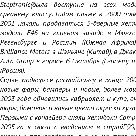
Steptronic
(была доступна на всех мод
среднему классу. Годом позже в 2000 по
2001 начали продаваться 3-дверные хетч
модели E46 на главном заводе в Мюнхе
Регенсбурге и Росслин (Южная Африка)
Brilliance Motors в Шэньяне (Китай), в Джа
Auto Group в городе 6 Октябрь (Египет) 
(Россия).
Седан
подвергся рестайлингу в конце 20
новые фары, бамперы и новые, более мо
2003 года обновились кабриолет и купе
, 
фары, бамперы и новые цвета окраски кузо
Первыми с конвейера сняли хетчбэки Compac
2005-го в связи с введением в строй
Е90