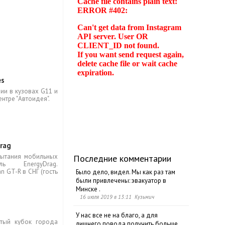
es
ии в кузовах G11 и
нтре "Автоидея".
rag
пытания мобильных
Последние комментарии
ь EnergyDrag.
 GT-R в СНГ (гость
Было дело, видел. Мы как раз там
были привлечены: эвакуатор в
Минске .
16 июля 2019 в 13:11 Кузьмич
У нас все не на благо, а для
ытый кубок города
лишнего повода получить больше