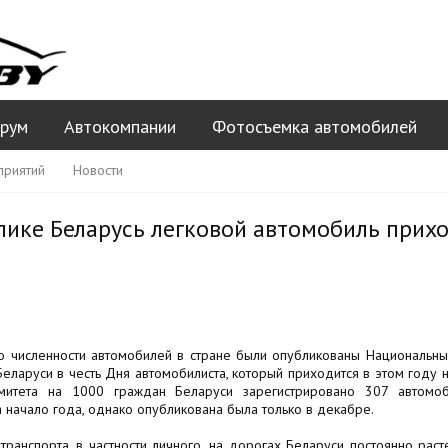
рум
Автокомпании
Фотосъемка автомобилей
приятий
Новости
ике Беларусь легковой автомобиль прихо
о численности автомобилей в стране были опубликованы Национальны
еларуси в честь Дня автомобилиста, который приходится в этом году н
итета на 1000 граждан Беларуси зарегистрировано 307 автомоби
а начало года, однако опубликована была только в декабре.
транспорта, в частности личного, на дорогах Беларуси постоянно раст