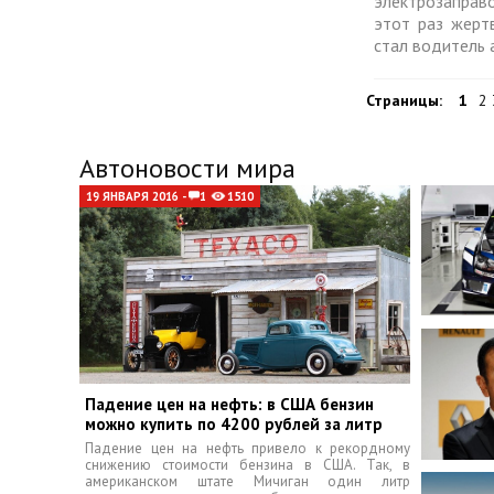
электрозапра
этот раз жерт
стал водитель 
Страницы:
1
2 
Автоновости мира
19 ЯНВАРЯ 2016 -
1
1510
Падение цен на нефть: в США бензин
можно купить по 4200 рублей за литр
Падение цен на нефть привело к рекордному
снижению стоимости бензина в США. Так, в
американском штате Мичиган один литр