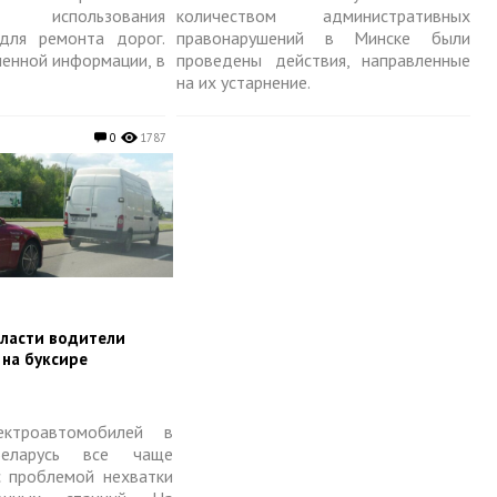
использования
количеством административных
для ремонта дорог.
правонарушений в Минске были
ленной информации, в
проведены действия, направленные
на их устарнение.
0
1787
бласти водители
 на буксире
ектроавтомобилей в
Беларусь все чаще
с проблемой нехватки