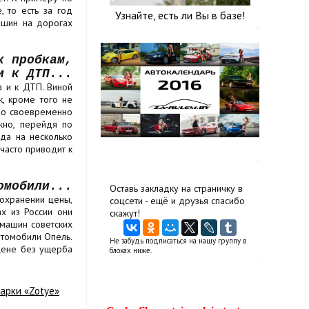
 то есть за год
Узнайте, есть ли Вы в базе!
машин на дорогах
к пробкам,
и к ДТП...
а и к ДТП. Виной
, кроме того не
жно своевременно
жно, перейдя по
гда на несколько
часто приводит к
омобили...
Оставь закладку на страничку в
сохранении цены,
соцсети - ещё и друзья спасибо
х из России они
скажут!
машин советских
втомобили Опель.
Не забудь подписаться на нашу группу в
 цене без ущерба
блоках ниже.
арки «Zotye»