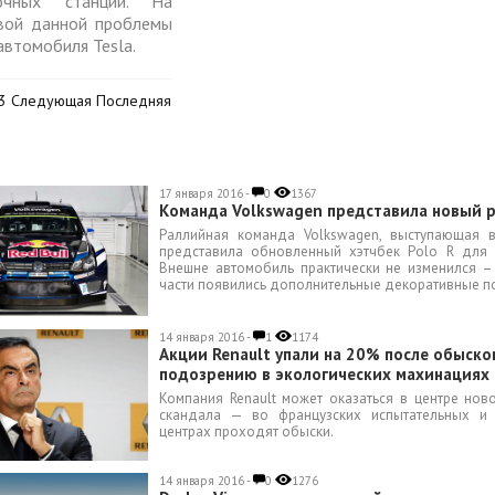
вочных станций. На
вой данной проблемы
автомобиля Tesla.
3 Следующая Последняя
17 января 2016 -
0
1367
Команда Volkswagen представила новый 
Раллийная команда Volkswagen, выступающая 
представила обновленный хэтчбек Polo R для 
Внешне автомобиль практически не изменился –
части появились дополнительные декоративные по
14 января 2016 -
1
1174
Акции Renault упали на 20% после обыско
подозрению в экологических махинациях
Компания Renault может оказаться в центре нов
скандала — во французских испытательных и 
центрах проходят обыски.
14 января 2016 -
0
1276