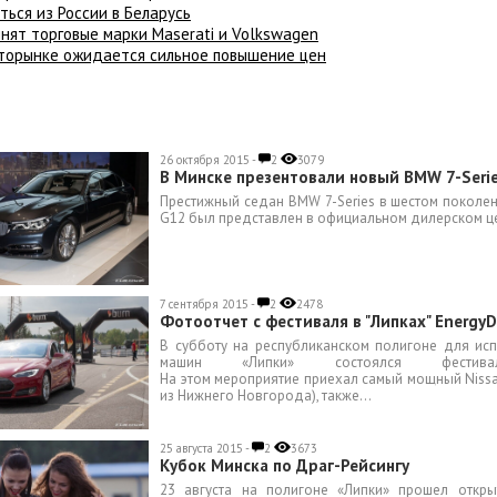
ться из России в Беларусь
нят торговые марки Maserati и Volkswagen
вторынке ожидается сильное повышение цен
26 октября 2015 -
2
3079
В Минске презентовали новый BMW 7-Seri
Престижный седан BMW 7-Series в шестом поколен
G12 был представлен в официальном дилерском це
7 сентября 2015 -
2
2478
Фотоотчет с фестиваля в "Липках" EnergyD
В субботу на республиканском полигоне для ис
машин «Липки» состоялся фестивал
На этом мероприятие приехал самый мощный Nissan
из Нижнего Новгорода), также...
25 августа 2015 -
2
3673
Кубок Минска по Драг-Рейсингу
23 августа на полигоне «Липки» прошел откр