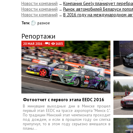
Новости компаний
Компания Geely планирует перебра
→
Новости компаний
Рынок автомобилей Беларуси попол
→
Новости компаний
​В 2016 году на международном а
→
Теги:
разное
Репортажи
20 МАЯ 2016 -
0
1685
Фотоотчет с первого этапа EEDC 2016
В минувшие выходные дни в Минске прошел
первый этап EEDC на трассе аэропорта "Минск-1".
По традиции Минский этап чемпионата проходит
под дождем, и если в прошлом году он слегка
припугнул, то в этом году серьезно вмешался в
планы...