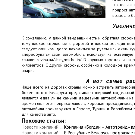
состоянию 
прирост ав
возросло б
Увелич
К сожалению, у данной тенденции есть и обратная сторона
тому-плохое сцепление с дорогой и плохая реакция вод
следует слишком долго находиться за рулем или ехать к
«переобувать» свой автомобиль, используя качественную
ссылке: rezina.ua/shiny/michelin/ В крупных городах и н
километров. С другой стороны, особенно в холодное время
аварии.
А вот самые ра
Чаще всего на дорогах страны можно встретить автомобил
более того в Беларуси представлен широкий модельный р
являются едва ли не самыми дешевыми автомобилями на о
времен является неприхотливость, хорошая проходимость, 
Автомобили производятся в Европе, Турции и Российском 
для качества авто.
Похожие статьи:
Новости компаний
Компания «Богдан – Автотрейд» п
→
Новости компаний
​В Республике Беларусь продолжае
→