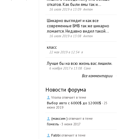
откатов. Как были ямы так и...
16 июля 2019 в 13:09 Антон
Шикарно выглядит и как все
современные БМВ так же шикарно
ломается. Недавно видел такой...
16 июля 2019 в 13:08 Антон
класс
22 мая 2019 в 12:54 я
Лучше бы на всю жизнь вас лишили.
6 ноября 2017 в 13:08 Саня
Все комментарии
Новости форума
Virama отвечает в теме
Выбор авто с 6000$ до 12000$
- 25
июня 2019
(максим )
отвечает в теме
Гомель
- 3 июня 2017
Fabbi
отвечает в теме