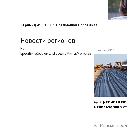
Страницы:
1
2 3 Следующая Последняя
Новости регионов
Все
9 марта 2017
БрестВитебскГомельГродноМинскМогилев
​Для ремонта ми
использовано с
В Минске прод