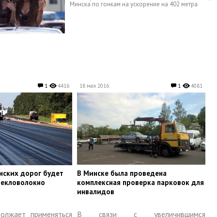
Минска по гонкам на ускорение на 402 метра
1
4416
18 мая 2016
1
4081
нских дорог будет
​В Минске была проведена
текловолокно
комплексная проверка парковок для
инвалидов
олжает применяться
В связи с увеличившимся