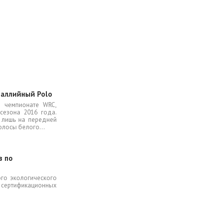
раллийный Polo
в чемпионате WRC,
сезона 2016 года.
 лишь на передней
лосы белого...
в по
ого экологического
сертификационных