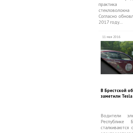
практика 
стекловолокна 
Согласно обнов
2017 году...
11 мая 2016
​В Брестской о
заметили Tesla
Водители эл
Республике 
сталкиваются 