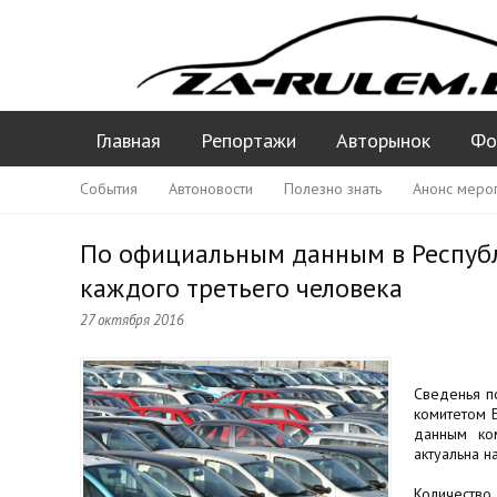
Главная
Репортажи
Авторынок
Фо
События
Автоновости
Полезно знать
Анонс меро
По официальным данным в Республ
каждого третьего человека
27 октября 2016
Сведенья п
комитетом Б
данным ком
актуальна н
Количество 