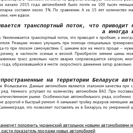
на начало 2015 года автомобилей было почти на 100 тысяч меньше,
топарка составил около 3%. По сравнении. А за 15 лет количество 
олее, чем вдвое.
ивается транспортный поток, что приводит 
а иногда 
. Увеличивается транспортный поток, что приводит к пробкам, а иногд
ителя. Реакцию можно улучшить при помощи специальных тренировок
уда-то при плохом самочувствии. С шинами все на много проще – ну
 резину, в частности осенью и весной. Приобрести зимние шины мо
а развязках трасс довольно часто авария сопровождается затором, ино
 года, образовавшийся в месте скоростного движения затор довольно 
спространенные на территории Беларуси авт
и Фольксваген. Данные автомобили являются эталоном качества при 
яд. Немного уступают по количеству автомобили ВАЗ. При поставка
течественном рынке. Особенностью автомобильного ряда, особенно 
не дорогой и быстрый ремонт. А замыкают тройку лидеров немецкие а
Калининграде, что позволяет поставлять их в Беларусь по умеренной
ланирует пополнить украинский авторынок новыми автомобилями м
т расти показатель продажи новых автомобилей