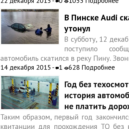
22 декабря 2015 -
0
1053 Подробнее
В Пинске Audi ск
утонул
В субботу, 12 декаб
поступило соо
автомобиль скатился в реку Пину. Звон
14 декабря 2015 -
1
628
Подробнее
Год без техосмо
история автомо
не платить дор
Таким образом, первый год закончил
квитанции для прохождения ТО без 