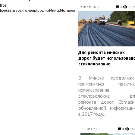
Все
9 марта 2017
0
129
БрестВитебскГомельГродноМинскМогилев
​Для ремонта минских
дорог будет использован
стекловолокно
В Минске продолжае
применяться практик
использования
стекловолокна дл
ремонта дорог. Согласн
обновленной информации
в 2017 году...
11 мая 2016
0
15