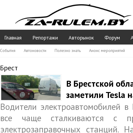
Главная
Репортажи
Авторынок
Форум
События
Автоновости
Полезно знать
Анонс мероприятий
Ваши вопросы ПДД
Брест
​В Брестской об
заметили Tesla н
Водители электроавтомобилей в 
все чаще сталкиваются с пр
электрозаправочных станций. Н