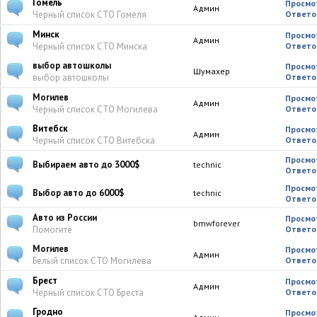
Гомель
Просмо
Админ
Черный список СТО Гомеля
Ответо
Минск
Просмо
Админ
Черный список СТО Минска
Ответо
выбор автошколы
Просмо
Шумахер
выбор автошколы
Ответо
Могилев
Просмо
Админ
Черный список СТО Могилева
Ответо
Витебск
Просмо
Админ
Черный список СТО Витебска
Ответо
Просмо
Выбираем авто до 3000$
technic
Ответо
Просмо
Выбор авто до 6000$
technic
Ответо
Авто из России
Просмо
bmwforever
Помогите
Ответо
Могилев
Просмо
Админ
Белый список СТО Могилева
Ответо
Брест
Просмо
Админ
Черный список СТО Бреста
Ответо
Гродно
Просмо