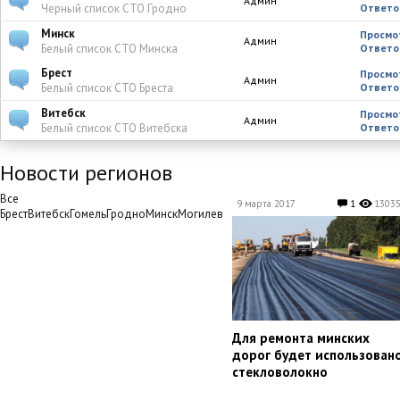
Админ
Черный список СТО Гродно
Ответо
Минск
Просмо
Админ
Белый список СТО Минска
Ответо
Брест
Просмо
Админ
Белый список СТО Бреста
Ответо
Витебск
Просмо
Админ
Белый список СТО Витебска
Ответо
Новости регионов
Все
9 марта 2017
1
1303
БрестВитебскГомельГродноМинскМогилев
​Для ремонта минских
дорог будет использован
стекловолокно