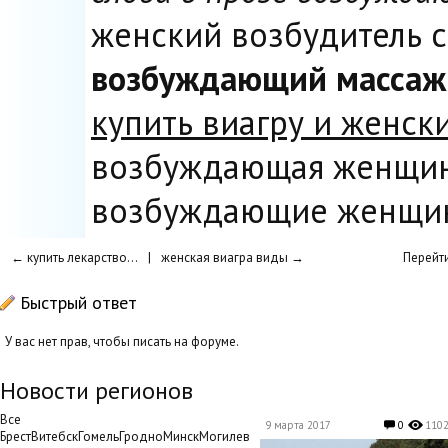
женский возбудитель 
возбуждающий массаж
купить виагру и женск
возбуждающая женщина 
возбуждающие женщи
← купить лекарство...
|
женская виагра виды →
Перейти
Быстрый ответ
У вас нет прав, чтобы писать на форуме.
Новости регионов
Все
9 марта 2017
0
110
БрестВитебскГомельГродноМинскМогилев