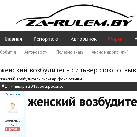
Главная
Репортажи
Авторынок
Форум
События
Автоновости
Полезно знать
Анонс мероприятий
Ваши вопросы ПДД
женский возбудитель сильвер фокс отзы
женский возбудитель сильвер фокс отзывы
#1
- 7 января 2018, воскресенье
Посетитель
женский возбудите
Сообщений:
13608
Оффлайн