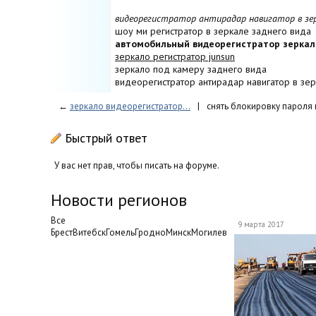
видеорегистратор антирадар навигатор в зер
шоу ми регистратор в зеркале заднего вида
автомобильный видеорегистратор зеркал
зеркало регистратор junsun
зеркало под камеру заднего вида
видеорегистратор антирадар навигатор в зе
←
зеркало видеорегистратор...
|
снять блокировку пароля в
Быстрый ответ
У вас нет прав, чтобы писать на форуме.
Новости регионов
Все
9 марта 2017
БрестВитебскГомельГродноМинскМогилев