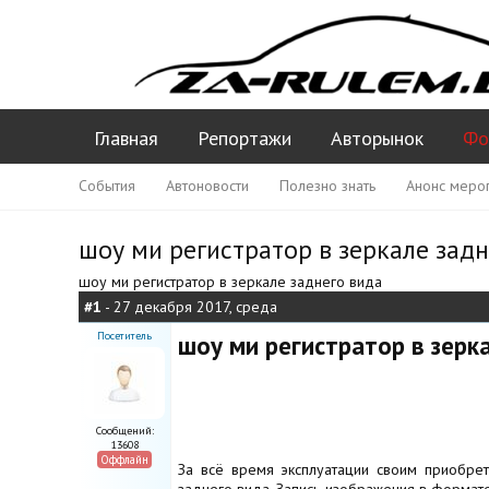
Главная
Репортажи
Авторынок
Фо
События
Автоновости
Полезно знать
Анонс меро
шоу ми регистратор в зеркале задн
шоу ми регистратор в зеркале заднего вида
#1
- 27 декабря 2017, среда
Посетитель
шоу ми регистратор в зерк
Сообщений:
13608
Оффлайн
За всё время эксплуатации своим приобре