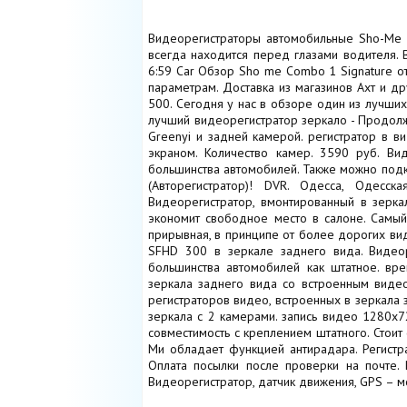
Видеорегистраторы автомобильные Sho-Me в
всегда находится перед глазами водителя. 
6:59 Car Обзор Sho me Combo 1 Signature от
параметрам. Доставка из магазинов Ахт и д
500. Сегодня у нас в обзоре один из лучши
лучший видеорегистратор зеркало - Продолжи
Greenyi и задней камерой. регистратор в в
экраном. Количество камер. 3590 руб. Ви
большинства автомобилей. Также можно подк
(Авторегистратор)! DVR. Одесса, Одесс
Видеорегистратор, вмонтированный в зерка
экономит свободное место в салоне. Самый 
прирывная, в принципе от более дорогих ви
SFHD 300 в зеркале заднего вида. Видеор
большинства автомобилей как штатное. вре
зеркала заднего вида со встроенным видео
регистраторов видео, встроенных в зеркала
зеркала с 2 камерами. запись видео 1280x7
совместимость с креплением штатного. Стоит 
Ми обладает функцией антирадара. Регистр
Оплата посылки после проверки на почте. 
Видеорегистратор, датчик движения, GPS – мо