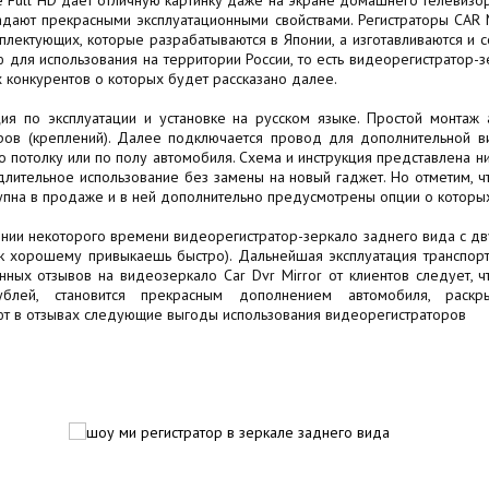
е Full HD даёт отличную картинку даже на экране домашнего телевизо
адают прекрасными эксплуатационными свойствами. Регистраторы САR 
лектующих, которые разрабатываются в Японии, а изготавливаются и с
для использования на территории России, то есть видеорегистратор-з
 конкурентов о которых будет рассказано далее.
ция по эксплуатации и установке на русском языке. Простой монтаж 
ов (креплений). Далее подключается провод для дополнительной в
о потолку или по полу автомобиля. Схема и инструкция представлена н
лительное использование без замены на новый гаджет. Но отметим, ч
ступна в продаже и в ней дополнительно предусмотрены опции о которы
ении некоторого времени видеорегистратор-зеркало заднего вида с дв
(к хорошему привыкаешь быстро). Дальнейшая эксплуатация транспорт
енных отзывов на видеозеркало Car Dvr Mirror от клиентов следует, 
блей, становится прекрасным дополнением автомобиля, раск
ют в отзывах следующие выгоды использования видеорегистраторов