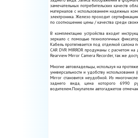
заднего вида. Запись изображения в формат
замечательных потребительских качеств обл
материалов с использованием надежных комп
электроника. Железо проходит сертификацию 
по соотношению цены / качества среди своих
В комплектацию устройства входит инструк
зеркало с помощью технологичных фиксатор
Кабель протягивается под отделкой салона п
CAR DVR MIRROR продуманы с расчетом на д
Rearview Mirror Camera Recorder, так же до
Многие автовладельцы, используя на протяж
универсальности и удобству использования 
Mirror становится неудобной. Из многочисл
заднего вида, цена которого 6990 ру
водителем.Покупатели автогаджетов отмеча