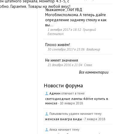
н штатного зеркала, монитор 4.3-5, с
бно. Гарантия. Товары на любой вкус!
Уважаемое , ГАИ УВД
Могоблисполкома. А теперь дайте
определение заднему стеклу и как
вы...
1 октября 2017 в 18:52 Григорий
Евгеньевич
Плохо живём!
30 сентября 2017 в 23:06 Владимир
Не имеет значения
21 декабря 2016 в 21:04 Слава
Все комментарии
Новости форума
Админ
отвечает в теме
светодиодные лампы 4drive купить в
минске
- 10 января 2018
Пользователь удален начинает тему
женская виагра виды
- 7 января 2018
Алиса начинает тему