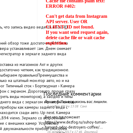
, что запись видео ведется в FullHD
дний обзор тоже достаточный. Можно
йвера устанавливает сам. Днем снимает
регистратор в зеркале заднего вида
оставка из магазинов Ахт и других
достаточно четким, как традиционное.
: выбираем правильноПреимущества и
ко на штатный монитор авто, но и на
oor Типичный сток › Бортжурнал › Камера
фон с экраном. Дороговато, проще сразу
Последние комментарии
реть виды мониторов), а заодно и типы
аднего вида с зеркалом монитор Помощи
Лучше бы на всю жизнь вас лишили.
6 ноября 2017 в 13:08 Саня
е приборы как камеры заднего вида с
ходится сзади авто. Up next. Камера
Вот что тут поможет
8,894 views. Зеркало со встроенным
https://www.dezfog.ru/suhoy-tuman-
е с внешних камер. Устройство
harvard-odor-destroyers-coffee/...
ей двухканальности прибор способен
16 октября 2017 в 17:46 Дмитрий