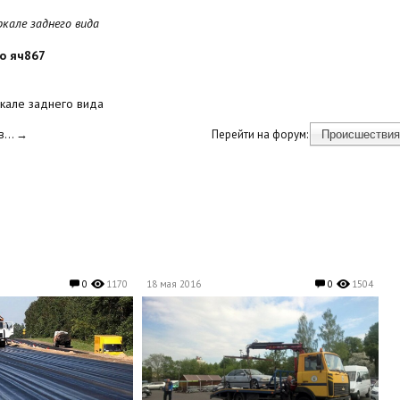
кале заднего вида
о яч867
ркале заднего вида
... →
Перейти на форум:
0
1170
18 мая 2016
0
1504