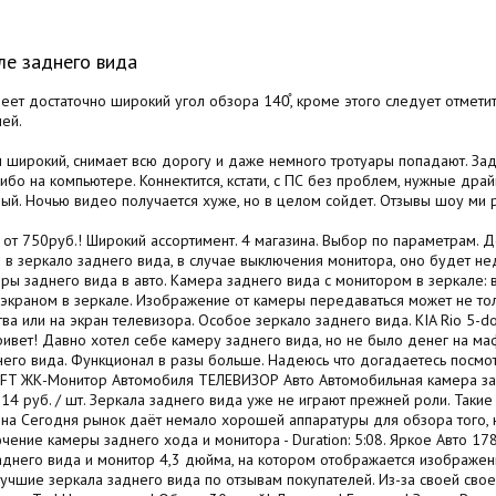
ле заднего вида
еет достаточно широкий угол обзора 140̊, кроме этого следует отметить
ей.
ы широкий, снимает всю дорогу и даже немного тротуары попадают. За
бо на компьютере. Коннектится, кстати, с ПС без проблем, нужные дра
плый. Ночью видео получается хуже, но в целом сойдет. Отзывы шоу ми 
 от 750руб.! Широкий ассортимент. 4 магазина. Выбор по параметрам. Д
н в зеркало заднего вида, в случае выключения монитора, оно будет не
еры заднего вида в авто. Камера заднего вида с монитором в зеркале
 экраном в зеркале. Изображение от камеры передаваться может не толь
а или на экран телевизора. Особое зеркало заднего вида. KIA Rio 5-d
ривет! Давно хотел себе камеру заднего вида, но не было денег на ма
него вида. Функционал в разы больше. Надеюсь что догадаетесь посмот
7 TFT ЖК-Монитор Автомобиля ТЕЛЕВИЗОР Авто Автомобильная камера з
14 руб. / шт. Зеркала заднего вида уже не играют прежней роли. Таки
а Сегодня рынок даёт немало хорошей аппаратуры для обзора того, на
ение камеры заднего хода и монитора - Duration: 5:08. Яркое Авто 17
днего вида и монитор 4,3 дюйма, на котором отображается изображени
учшие зеркала заднего вида по отзывам покупателей. Из-за своей сво