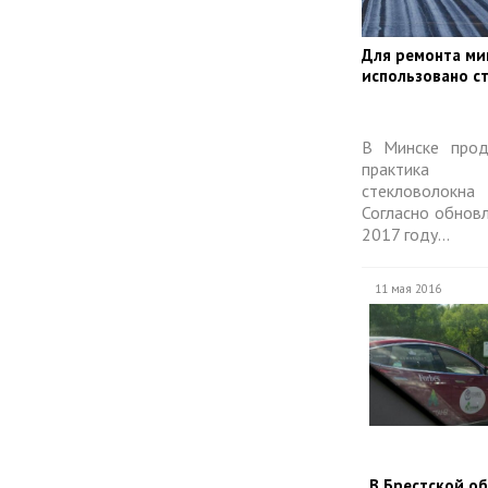
​Для ремонта ми
использовано с
В Минске прод
практика 
стекловолокна 
Согласно обнов
2017 году...
11 мая 2016
​В Брестской о