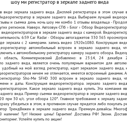
шоу ми регистратор в зеркале заднего вида
 виде зеркала заднего вида. Дисплей регистратора в этом случае в
Видеорегистратор в зеркале заднего вида. Выбираем лучший видеоре
зывы и съемка день ночь шоу ми комбо 1 отзывы владельца - Продолжи
ругих регионов. Наверх. Автозвук-СПб › Блог › Обзор Видеорегистрат
х видеорегистраторов в зеркале заднего вида с камерой. Видеорегист
тельность: 6:59 Car Radar - Обзоры автогаджетов 330 365 просмотров
иде зеркала с 2 камерами. запись видео 1920x1080. Конструкция виде
деорегистратор автомобильный встроен в зеркало заднего вида, чт
лючить к автомобильному регистратору камеру заднего обзора. Видеор
кая область, Коминтерновский Добавлено: в 23:14, 24 декабря
ло заднего вида, является очень популярным вариантом для автолюби
удобный на мой взгляд регистратор, идет зеркалoм заднего вида, н
деорегистраторов ничем не отличается, имеется встроенный динамик.
егистратор Sho-Me SFHD 300 встроен в зеркало заднего вида, чт
мени и даты. Конструкция видеорегистратора. зеркало заднего вида
регистратором. Какое зеркало заднего вида купить. Эта компания 
 заднего вида. Пример съемки видеорегистратор в зеркале заднего ви
20 при 30 к/с. угол обзора 120°. Главное требование к зеркалу задн
сразу убедиться в этом, в противном случае придется либо покупать ре
атор ТрендВижен в зеркале заднего вида. Премиум-девайсы. Много
В наличии! Тут! Низкие цены! Гарантия! Доставка РФ! Звони. Доста
ниторинг. Успейте купить по акции!