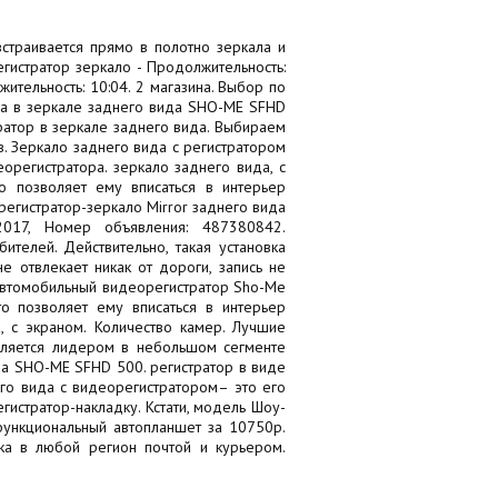
страивается прямо в полотно зеркала и
гистратор зеркало - Продолжительность:
тельность: 10:04. 2 магазина. Выбор по
ора в зеркале заднего вида SHO-ME SFHD
ратор в зеркале заднего вида. Выбираем
. Зеркало заднего вида с регистратором
орегистратора. зеркало заднего вида, с
о позволяет ему вписаться в интерьер
егистратор-зеркало Mirror заднего вида
 2017, Номер объявления: 487380842.
телей. Действительно, такая установка
е отвлекает никак от дороги, запись не
 Автомобильный видеорегистратор Sho-Me
о позволяет ему вписаться в интерьер
, с экраном. Количество камер. Лучшие
является лидером в небольшом сегменте
да SHO-ME SFHD 500. регистратор в виде
его вида с видеорегистратором– это его
гистратор-накладку. Кстати, модель Шоу-
функциональный автопланшет за 10750р.
вка в любой регион почтой и курьером.