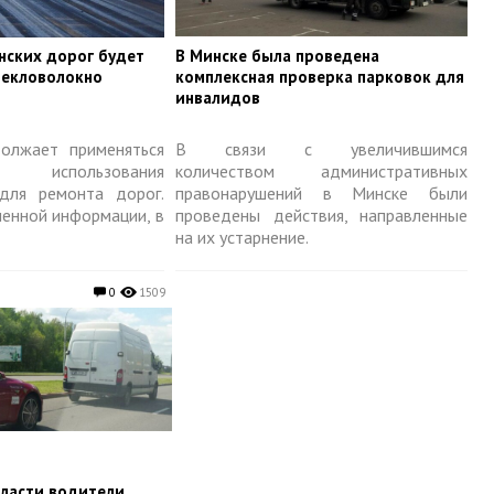
нских дорог будет
​В Минске была проведена
текловолокно
комплексная проверка парковок для
инвалидов
олжает применяться
В связи с увеличившимся
использования
количеством административных
для ремонта дорог.
правонарушений в Минске были
ленной информации, в
проведены действия, направленные
на их устарнение.
0
1509
бласти водители