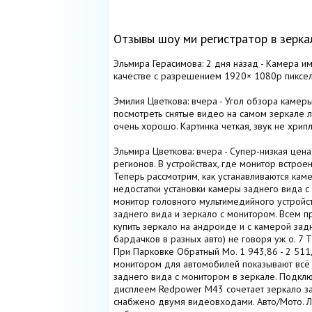
Отзывы шоу ми регистратор в зерка
Эльмира Герасимова: 2 дня назад - Камера им
качестве с разрешением 1920× 1080р пиксел
Эмилия Цветкова: вчера - Угол обзора камер
посмотреть снятые видео на самом зеркале ли
очень хорошо. Картинка четкая, звук не хри
Эльмира Цветкова: вчера - Супер-низкая цена
регионов. В устройствах, где монитор встрое
Теперь рассмотрим, как устанавливаются кам
недостатки установки камеры заднего вида с
монитор головного мультимедийного устройств
заднего вида и зеркало с монитором. Всем п
купить зеркало на андроиде и с камерой зад
бардачков в разных авто) не говоря уж о. 
При Парковке Обратный Мо. 1 943,86 - 2 511,
монитором для автомобилей показывают всё н
заднего вида с монитором в зеркале. Подключ
дисплеем Redpower M43 сочетает зеркало за
снабжено двумя видеовходами. Авто/Мото. Л