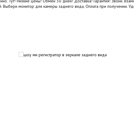
о. Тут! Низкие цены! Обмен 30 дней! Доставка! Гарантия! Звони. Взаме
й. Выбери монитор для камеры заднего вида, Оплата при получении. Удо