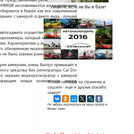
ра. Представляемые регистраторы, кроме
МIRRОR изготавливается из качественных
Узнайте, есть ли Вы в базе!
обираются в Корее, как вся современная
еркало с камерой заднего вида - лучший
автогаджета осуществляется на штатное
идеокамеры, который идет в комплекте.
иже. Характеристики у видеорегистратора
то обновленная модель - 1080p Car DVD
х не было сказано ранее
умя камерами, очень быстро привыкают к
ного средства без регистратора Car Dvr
что зеркало видеорегистратор с камерой
рывающим новые возможности перед
Оставь закладку на страничку в
соцсети - ещё и друзья спасибо
скажут!
Не забудь подписаться на нашу группу в
блоках ниже.