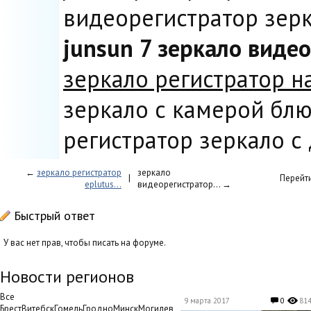
видеорегистратор зер
junsun 7 зеркало виде
зеркало регистратор н
зеркало с камерой блю
регистратор зеркало с
←
зеркало регистратор
зеркало
|
Перейти
eplutus...
видеорегистратор... →
Быстрый ответ
У вас нет прав, чтобы писать на форуме.
Новости регионов
Все
9 марта 2017
0
81
БрестВитебскГомельГродноМинскМогилев