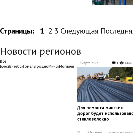
Страницы:
1
2 3 Следующая Последня
Новости регионов
Все
9 марта 2017
1
1444
БрестВитебскГомельГродноМинскМогилев
​Для ремонта минских
дорог будет использован
стекловолокно
В Минске продолжае