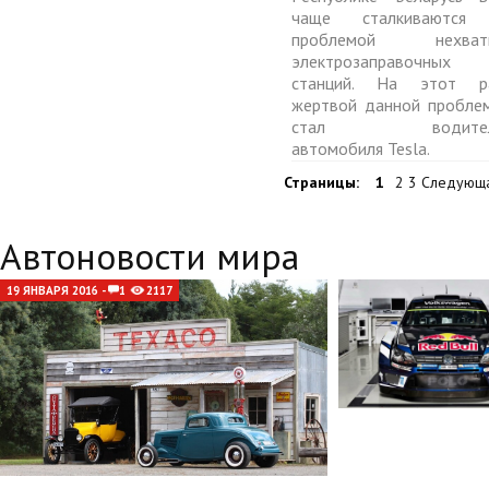
чаще сталкиваются
проблемой нехват
электрозаправочных
станций. На этот р
жертвой данной пробле
стал водител
автомобиля Tesla.
Страницы:
1
2 3 Следующ
Автоновости мира
19 ЯНВАРЯ 2016 -
1
2117