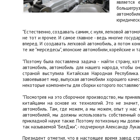
является 
большегруз
автомобил
юридически
"Естественно, создавать самим, с нуля, легковой автомо
не тот и прочее. И самое главное - ведь многие госуда
вперед. И создавать легковой автомобиль, а потом ко
те же "мерседесы", японские автомобили, корейские и та
"Поэтому была поставлена задача - найти страну, ко
автомобиль, автомобиль для нашего народа, чтобы он 
страной выступила Китайская Народная Республика.
завоевывает мир, выпуская автомобили хорошего качес
некоторые компоненты для сборки которого поставляют
"Посмотрев на это сборочное производство, мы принял
китайцами на основе их технологий. Это не значит
автомобиль. Там, где можем, а мы можем, опыт у нас
автомобилей, мы должны использовать собственный о
прикладной науке также. Поэтому потихоньку мы долж
так называемой "БелДжи", - подчеркнул Александр Лука
Президент отметил, что в настоящее время завод стро