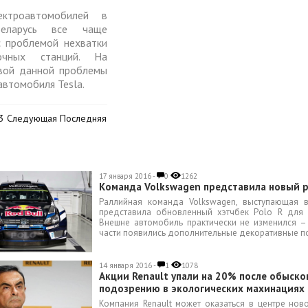
ектроавтомобилей в
Беларусь все чаще
с проблемой нехватки
вочных станций. На
вой данной проблемы
автомобиля Tesla.
3 Следующая Последняя
17 января 2016 -
0
1262
Команда Volkswagen представила новый 
Раллийная команда Volkswagen, выступающая 
представила обновленный хэтчбек Polo R для 
Внешне автомобиль практически не изменился –
части появились дополнительные декоративные по
14 января 2016 -
1
1078
Акции Renault упали на 20% после обыско
подозрению в экологических махинациях
Компания Renault может оказаться в центре нов