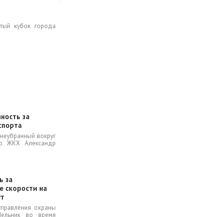
ытый кубок города
нность за
спорта
а неубранный вокруг
тр ЖКХ Александр
ь за
е скорости на
ут
управления охраны
ельник во время