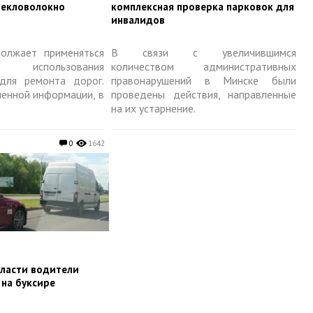
текловолокно
комплексная проверка парковок для
инвалидов
олжает применяться
В связи с увеличившимся
использования
количеством административных
для ремонта дорог.
правонарушений в Минске были
ленной информации, в
проведены действия, направленные
на их устарнение.
0
1642
бласти водители
 на буксире