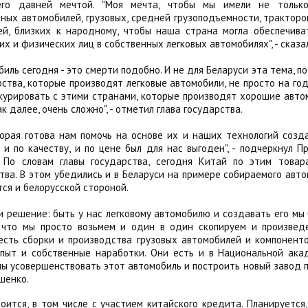
его давней мечтой. "Моя мечта, чтобы мы имели не только
ных автомобилей, грузовых, средней грузоподъемности, тракторов
ей, близких к народному, чтобы наша страна могла обеспечива
х и физических лиц в собственных легковых автомобилях", - сказал
биль сегодня - это смерти подобно. И не для Беларуси эта тема, п
рства, которые производят легковые автомобили, не просто на год
нкурировать с этими странами, которые производят хорошие авто
к далее, очень сложно", - отметил глава государства.
торая готова нам помочь на основе их и наших технологий соз
и по качеству, и по цене был для нас выгоден", - подчеркнул П
 По словам главы государства, сегодня Китай по этим товар
тва. В этом убедились и в Беларуси на примере собираемого авто
ся и белорусской стороной.
и решение: быть у нас легковому автомобилю и создавать его мы
, что мы просто возьмем и один в один скопируем и произвед
 есть сборки и производства грузовых автомобилей и компонент
пыт и собственные наработки. Они есть и в Национальной акад
ны усовершенствовать этот автомобиль и построить новый завод 
шенко.
ится, в том числе с участием китайского кредита. Планируется,