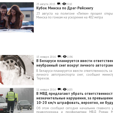
25 августа 2015 -
2
3510
Кубок Минска по Драг-Рейсингу
23 августа на полигоне «Липки» прошел откр
Минска по гонкам на ускорение на 402 метра
15 января 2016 -
0
1196
В Беларуси планируется ввести ответстве
неубранный снег вокруг личного автотран
В Беларуси планируется ввести ответственность з
личного автотранспорта снег, сообщил минис
Терехов.
11 января 2016 -
0
1635
В МВД предлагают убрать ответственност
незначительные нарушения, за превышени
10-20 км/ч штрафовать, вероятно, не буд
Об этом сообщил сегодня начальник главного 
правопорядка и профилактики МВД Роман М