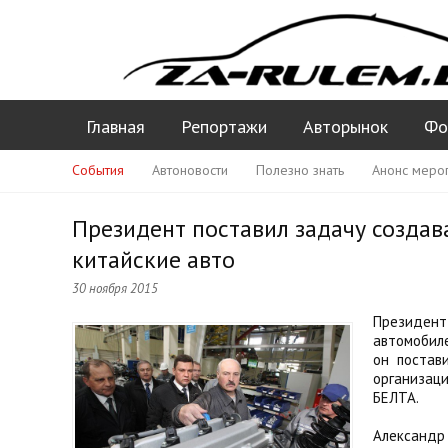
Главная
Репортажи
Авторынок
Фо
События
Автоновости
Полезно знать
Анонс меро
Президент поставил задачу создава
китайские авто
30 ноября 2015
Президент 
автомобил
он постав
организац
БЕЛТА.
Александр 