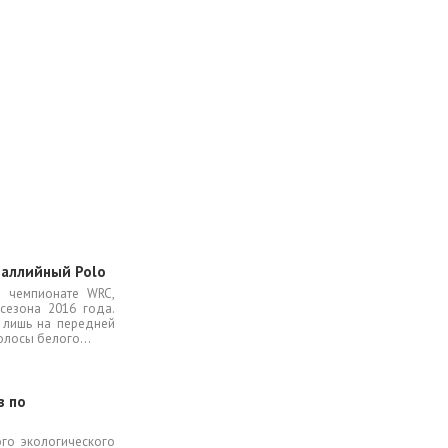
раллийный Polo
в чемпионате WRC,
сезона 2016 года.
 лишь на передней
лосы белого...
в по
ого экологического