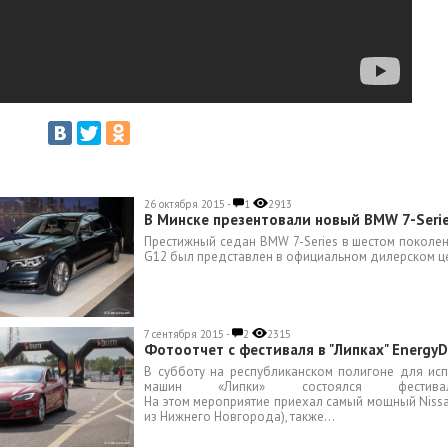
26 октября 2015 -
1
2913
В Минске презентовали новый BMW 7-Seri
Престижный седан BMW 7-Series в шестом поколен
G12 был представлен в официальном дилерском це
7 сентября 2015 -
2
2315
Фотоотчет с фестиваля в "Липках" EnergyD
В субботу на республиканском полигоне для ис
машин «Липки» состоялся фестивал
На этом мероприятие приехал самый мощный Nissan
из Нижнего Новгорода), также...