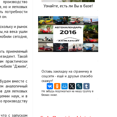
 производство
Узнайте, есть ли Вы в базе!
, но и легковых
ть потребности
 он.
оскольку и рынок
ы, на века ушли
мобили сегодня,
дать приемлемый
резидент. Такой
ам практически
мобиля "Джили",
Оставь закладку на страничку в
соцсети - ещё и друзья спасибо
скажут!
 будем вместе с
ем аналогичный
ов для легковых
Не забудь подписаться на нашу группу в
блоках ниже.
емии наук, и в
по производству
 что с запуском