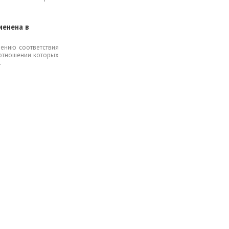
менена в
ению соответствия
 отношении которых
.