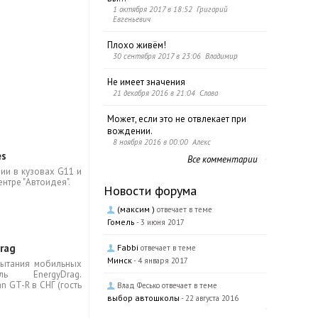
1 октября 2017 в 18:52 Григорий
Евгеньевич
Плохо живём!
30 сентября 2017 в 23:06 Владимир
Не имеет значения
21 декабря 2016 в 21:04 Слава
Может, если это не отвлекает при
вождении.
8 ноября 2016 в 00:00 Алекс
es
Все комментарии
ии в кузовах G11 и
нтре "Автоидея".
Новости форума
(максим )
отвечает в теме
Гомель
- 3 июня 2017
rag
Fabbi
отвечает в теме
Минск
- 4 января 2017
пытания мобильных
ь EnergyDrag.
 GT-R в СНГ (гость
Влад Фесько отвечает в теме
выбор автошколы
- 22 августа 2016