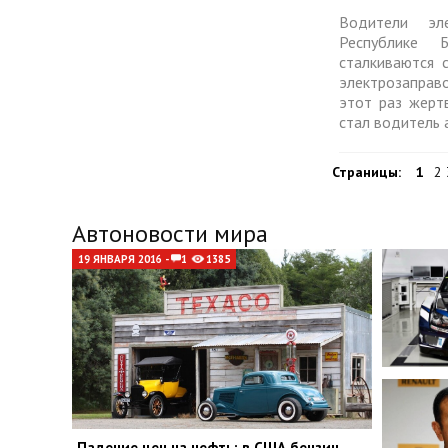
Водители эл
Республике 
сталкиваются 
электрозапра
этот раз жерт
стал водитель 
Страницы:
1
2 
Автоновости мира
19 ЯНВАРЯ 2016 -
1
1385
Падение цен на нефть: в США бензин